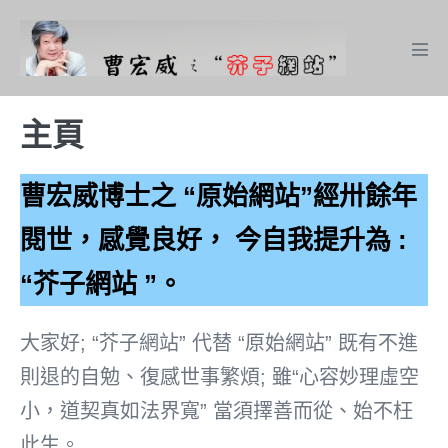
Skip
to
Men
content
Tog
主頁
曹宏威博士之 “原始網站”經卅餘年
閱世，感覺良好， 今自我提升為 :
“芥子網站 ”。
大家好; “芥子網站” 代替 “原始網站” 既有不進
則退的自勉、復感世事繁煩; 雖“心容妙理虛空
小，道契真如法界寬” 當須擇善而從、始不枉
此生。