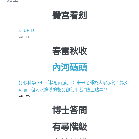
黌宫看劍
sTUPID
240114
春雷秋收
內河碼頭
打假科學 34 -「輻射面膜」： 米米老師為大家示範 “潔水”
可貴 ; 但污水綠藻的製品卻使用者 “臉上貼毒” !
240125
博士答問
有尋階級