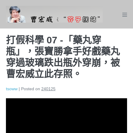
Skip
to
Men
content
Tog
打假科學 07 -「藥丸穿
瓶」，張寶勝拿手好戲藥丸
穿過玻璃跌出瓶外穿崩，被
曹宏威立此存照。
tsoww
|
Posted on
240125